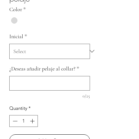
Color
*
Inicial
*
¿Deseas añadir pelaje al collar?
*
0/25
Quantity
*