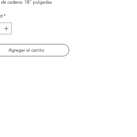
de cadena: 18" pulgadas
 mano, puede tener
ad
*
ciones leves por ser una artesanía
Agregar al carrito