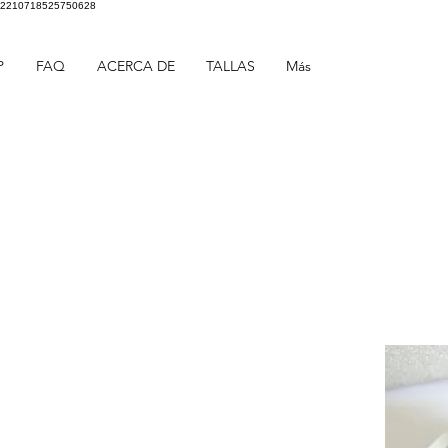
2210718525750628
P
FAQ
ACERCA DE
TALLAS
Más