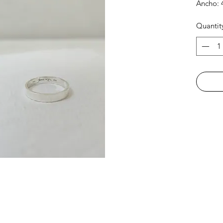
Ancho:
Grosor:
Quantit