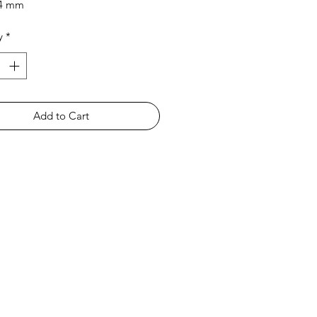
 4 mm
 1.5 mm aprox.
y
*
Add to Cart