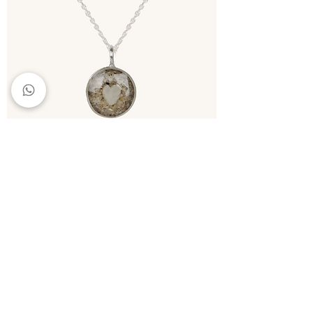
Collar con diente y ceniza
Ceniza