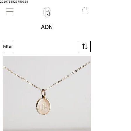
2210718525750628
ADN
Filter