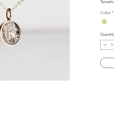
Tamaño 
Contien
Color
*
Se recol
Quantit