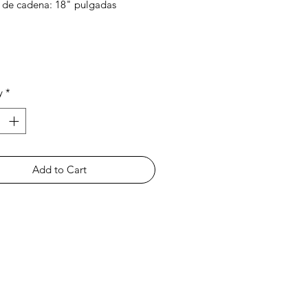
de cadena: 18" pulgadas
e: ceniza de persona o mascota
ecta la ceniza en tu domicilio
y
*
Add to Cart