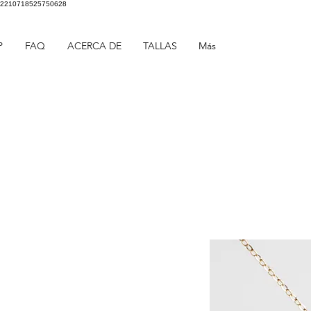
2210718525750628
P
FAQ
ACERCA DE
TALLAS
Más