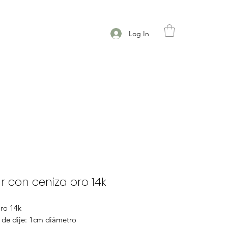
Log In
r con ceniza oro 14k
oro 14k
de dije: 1cm diámetro