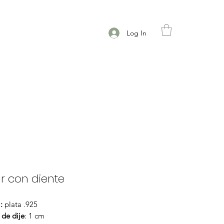
Log In
r con diente
:
plata .925
de dije
: 1 cm