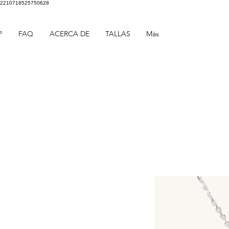
2210718525750628
P
FAQ
ACERCA DE
TALLAS
Más