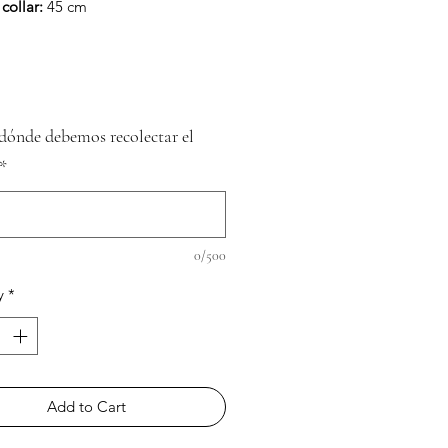
 collar:
45 cm
dónde debemos recolectar el
*
0/500
y
*
Add to Cart