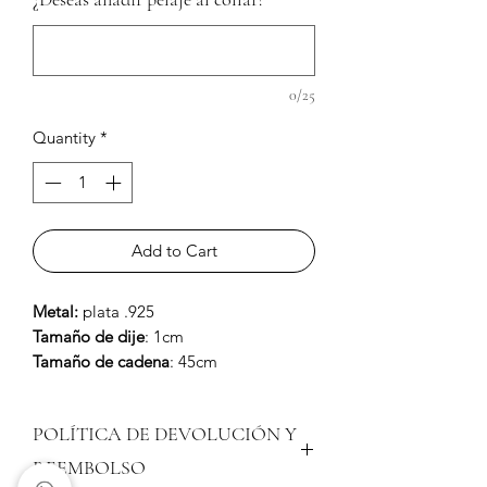
0/25
Quantity
*
Add to Cart
Metal:
plata .925
Tamaño de dije
: 1cm
Tamaño de cadena
: 45cm
Hecho a mano
POLÍTICA DE DEVOLUCIÓN Y
REEMBOLSO