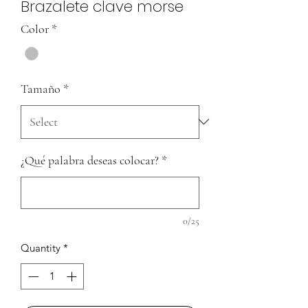
Brazalete clave morse
Color
*
Tamaño
*
¿Qué palabra deseas colocar?
*
0/25
Quantity
*