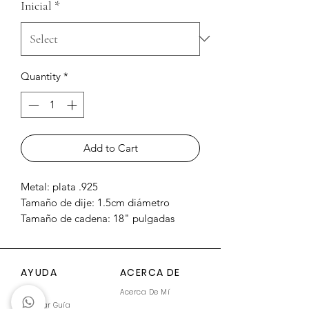
Inicial
*
Quantity
*
Add to Cart
Metal: plata .925
Tamaño de dije: 1.5cm diámetro
Tamaño de cadena: 18" pulgadas
Contiene: pétalo de bugambilia
Hecho a mano, puede tener
imperfecciones leves por ser una
AYUDA
ACERCA DE
artesanía
FAQ
Acerca De Mí
Tiempo de elaboración: 10 días
Generar Guía