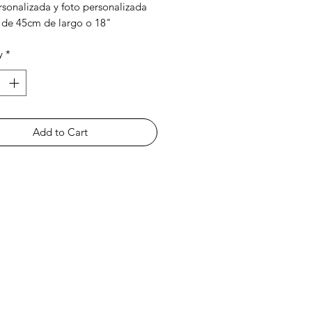
rsonalizada y foto personalizada
de 45cm de largo o 18"
 mano, puede tener
y
*
ciones leves por ser una artesanía
Add to Cart