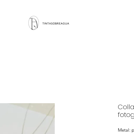
Coll
fotog
Metal: p