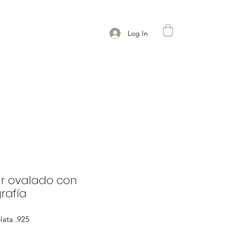
Log In
ar ovalado con
rafía
lata .925