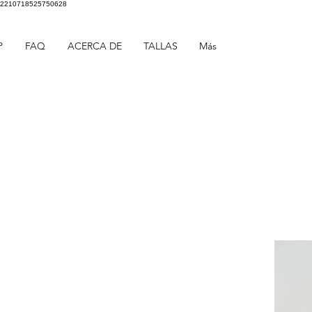
2210718525750628
P
FAQ
ACERCA DE
TALLAS
Más