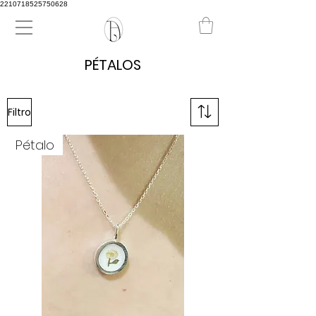
2210718525750628
PÉTALOS
Filtro
Pétalo