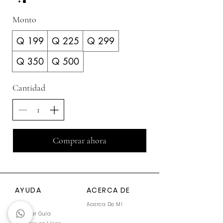
Monto
Q 199
Q 225
Q 299
Q 350
Q 500
Cantidad
Comprar ahora
AYUDA
ACERCA DE
FAQ
Acerca De Mí
Generar Guía