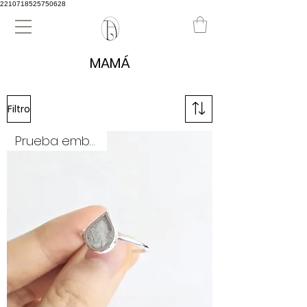
2210718525750628
MAMÁ
Filtro
Prueba embarazo