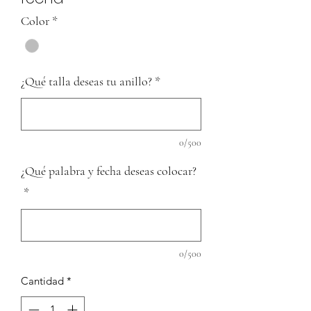
Color
*
¿Qué talla deseas tu anillo?
*
0/500
¿Qué palabra y fecha deseas colocar?
*
0/500
Cantidad
*