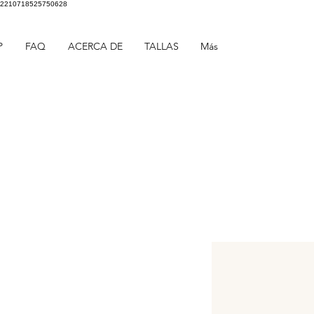
2210718525750628
P
FAQ
ACERCA DE
TALLAS
Más