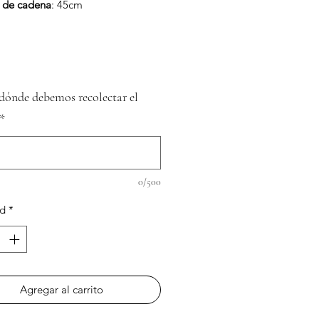
 de cadena
: 45cm
dónde debemos recolectar el
*
0/500
ad
*
Agregar al carrito