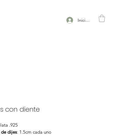
Iniciar sesión
es con diente
lata .925
de dijes
: 1.5cm cada uno