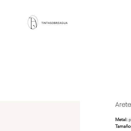
Aret
Metal:
p
Tamaño 