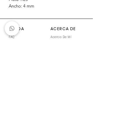
Ancho: 4 mm
Grosor: 1.5 mm aprox.
AYUDA
ACERCA DE
FAQ
Acerca De Mí
Generar Guía
Compra en Línea
Cuidados de Joyería
Empaque
Tallas
ÚNETE A LA COMUNIDAD
Enviar