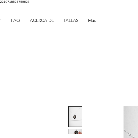
2210718525750628
P
FAQ
ACERCA DE
TALLAS
Más