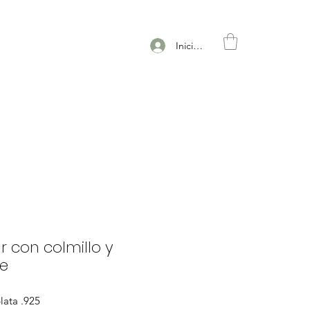
Iniciar sesión
r con colmillo y
je
lata .925