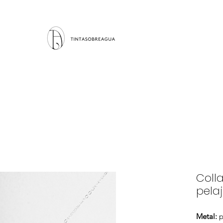
Colla
pela
Metal:
p