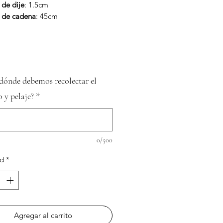
de dije
: 1.5cm
 de cadena
: 45cm
dónde debemos recolectar el
o y pelaje?
*
0/500
ad
*
Agregar al carrito