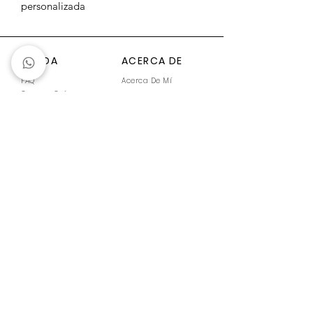
personalizada
Cadena de 45cm de largo o 18"
Hecho a mano, puede tener
imperfecciones leves por ser una
AYUDA
ACERCA DE
artesanía
FAQ
Acerca De Mí
Generar Guía
Compra en Línea
Cuidados de Joyería
Empaque
Tallas
ÚNETE A LA COMUNIDAD
Enviar